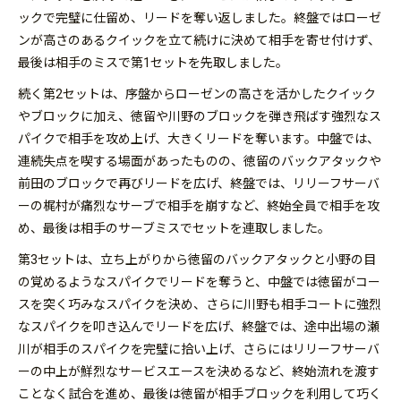
ックで完璧に仕留め、リードを奪い返しました。終盤ではローゼ
ンが高さのあるクイックを立て続けに決めて相手を寄せ付けず、
最後は相手のミスで第1セットを先取しました。
続く第2セットは、序盤からローゼンの高さを活かしたクイック
やブロックに加え、徳留や川野のブロックを弾き飛ばす強烈なス
パイクで相手を攻め上げ、大きくリードを奪います。中盤では、
連続失点を喫する場面があったものの、徳留のバックアタックや
前田のブロックで再びリードを広げ、終盤では、リリーフサーバ
ーの梶村が痛烈なサーブで相手を崩すなど、終始全員で相手を攻
め、最後は相手のサーブミスでセットを連取しました。
第3セットは、立ち上がりから徳留のバックアタックと小野の目
の覚めるようなスパイクでリードを奪うと、中盤では徳留がコー
スを突く巧みなスパイクを決め、さらに川野も相手コートに強烈
なスパイクを叩き込んでリードを広げ、終盤では、途中出場の瀬
川が相手のスパイクを完璧に拾い上げ、さらにはリリーフサーバ
ーの中上が鮮烈なサービスエースを決めるなど、終始流れを渡す
ことなく試合を進め、最後は徳留が相手ブロックを利用して巧く