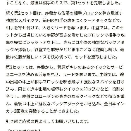
すことなく、最後は相手のミスで、第1セットを先取しました。
続く第2セット目は、序盤から佐藤の相手ブロックを弾き飛ばす
強烈なスパイクや、前田の相手の虚をつくツーアタックなどで、
相手を寄せ付けず、大きくリードを奪います。中盤では、このセ
ットから出場している麻野が高さを活かしたブロックで相手の攻
撃を完璧にシャットアウトし、さらには小野の強烈なバックアタ
ックが炸裂し、終盤でも麻野がとどまることなく躍動し続け、最
後は佐藤が難しいトスを決め切って、セットを連取しました。
第3セットでは、序盤から、菅原がキレのあるクイックとサービ
スエースを決める活躍を見せ、リードを奪います。中盤では、途
中出場の中上が相手ブロックを吹き飛ばす強烈なスパイクを打ち
込み、同じく途中出場の板垣もクイックを叩き込むなど、役割を
全うし、終盤にはローゼンの高さのあるクイックなどで得点を重
ね、最後は中上が鮮烈なバックアタックを叩き込み、全日本イン
カレ2回戦を突破することができました。
引き続き応援の程よろしくお願いいたします。