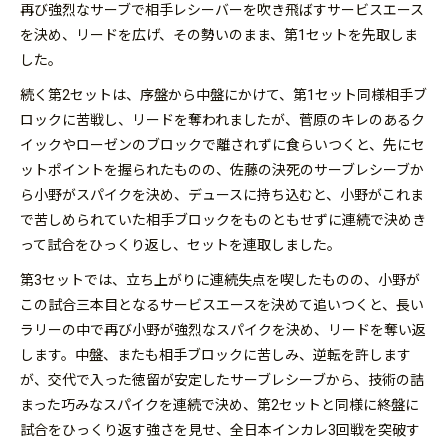
再び強烈なサーブで相手レシーバーを吹き飛ばすサービスエース
を決め、リードを広げ、その勢いのまま、第1セットを先取しま
した。
続く第2セットは、序盤から中盤にかけて、第1セット同様相手ブ
ロックに苦戦し、リードを奪われましたが、菅原のキレのあるク
イックやローゼンのブロックで離されずに食らいつくと、先にセ
ットポイントを握られたものの、佐藤の決死のサーブレシーブか
ら小野がスパイクを決め、デュースに持ち込むと、小野がこれま
で苦しめられていた相手ブロックをものともせずに連続で決めき
って試合をひっくり返し、セットを連取しました。
第3セットでは、立ち上がりに連続失点を喫したものの、小野が
この試合三本目となるサービスエースを決めて追いつくと、長い
ラリーの中で再び小野が強烈なスパイクを決め、リードを奪い返
します。中盤、またも相手ブロックに苦しみ、逆転を許します
が、交代で入った徳留が安定したサーブレシーブから、技術の詰
まった巧みなスパイクを連続で決め、第2セットと同様に終盤に
試合をひっくり返す強さを見せ、全日本インカレ3回戦を突破す