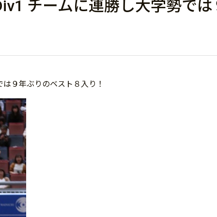
Div1 チームに連勝し大学勢で
学勢では９年ぶりのベスト８入り！