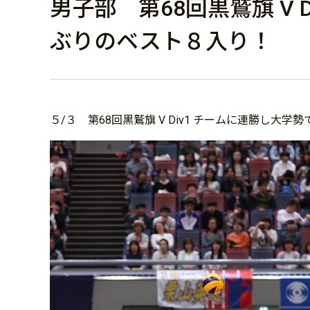
男子部 第68回黒鷲旗 V 
ぶりのベスト８入り！
５/３ 第68回黒鷲旗 V Div1 チームに連勝し大