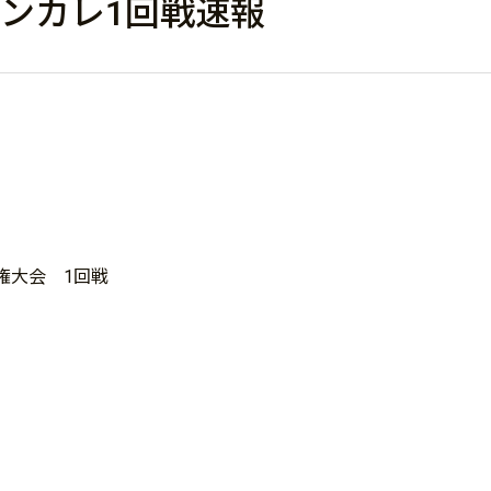
本インカレ1回戦速報
。
権大会 1回戦