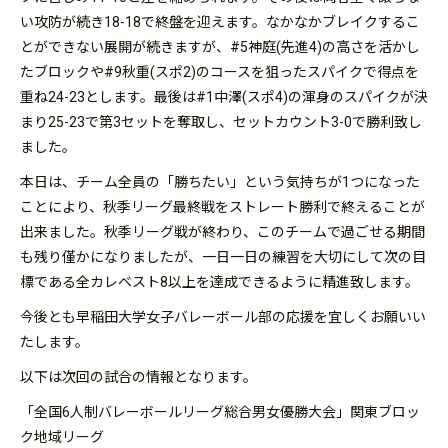
い攻防が続き18-18で終盤を迎えます。なかなかブレイクするこ
とができない展開が続きますが、#5神庭(先進4)の高さを活かし
たブロックや#9秋重(スポ2)のコースを狙ったスパイクで得点を
重ね24-23とします。最後は#1中澤(スポ4)の渾身のスパイクが決
まり25-23で第3セットを奪取し、セットカウント3-0で勝利致し
ました。
本日は、チーム全員の「勝ちたい」という気持ちが1つになった
ことにより、秋季リーグ最終戦をストレート勝利で終えることが
出来ました。秋季リーグ戦が終わり、このチームで過ごせる期間
も残り僅かになりましたが、一日一日の練習を大切にして次の目
標である全カレベスト8以上を達成できるように精進致します。
今後とも早稲田大学女子バレーボール部の応援を宜しくお願いい
たします。
以下は次回の試合の情報となります。
「全国6人制バレーボールリーグ総合男女優勝大会」関東ブロッ
ク地域リーグ