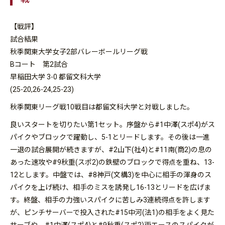
【戦評】
試合結果
秋季関東大学女子2部バレーボールリーグ戦
Bコート 第2試合
早稲田大学 3-0 都留文科大学
(25-20,26-24,25-23)
秋季関東リーグ戦10戦目は都留文科大学と対戦しました。
良いスタートを切りたい第1セット。序盤から#1中澤(スポ4)がス
パイクやブロックで躍動し、5-1とリードします。その後は一進
一退の試合展開が続きますが、#2山下(社4)と#11南(商2)の息の
あった速攻や#9秋重(スポ2)の鉄壁のブロックで得点を重ね、13-
12とします。中盤では、#8神戸(文構3)を中心に相手の渾身のス
パイクを上げ続け、相手のミスを誘発し16-13とリードを広げま
す。終盤、相手の力強いスパイクに苦しみ3連続得点を許します
が、ピンチサーバーで投入された#15中河(法1)の相手をよく見た