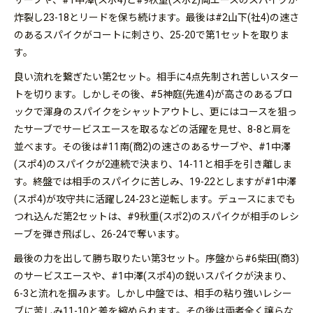
サーブや、#1中澤(スポ4)と#9秋重(スポ2)両エースのスパイクが
炸裂し23-18とリードを保ち続けます。最後は#2山下(社4)の速さ
のあるスパイクがコートに刺さり、25-20で第1セットを取りま
す。
良い流れを繋ぎたい第2セット。相手に4点先制され苦しいスター
トを切ります。しかしその後、#5神庭(先進4)が高さのあるブロ
ックで渾身のスパイクをシャットアウトし、更にはコースを狙っ
たサーブでサービスエースを取るなどの活躍を見せ、8-8と肩を
並べます。その後は#11南(商2)の速さのあるサーブや、#1中澤
(スポ4)のスパイクが2連続で決まり、14-11と相手を引き離しま
す。終盤では相手のスパイクに苦しみ、19-22としますが#1中澤
(スポ4)が攻守共に活躍し24-23と逆転します。デュースにまでも
つれ込んだ第2セットは、#9秋重(スポ2)のスパイクが相手のレシ
ーブを弾き飛ばし、26-24で奪います。
最後の力を出して勝ち取りたい第3セット。序盤から#6柴田(商3)
のサービスエースや、#1中澤(スポ4)の鋭いスパイクが決まり、
6-3と流れを掴みます。しかし中盤では、相手の粘り強いレシー
ブに苦しみ11-10と差を縮められます。その後は両者全く譲らな