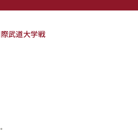
 国際武道大学戦
た。