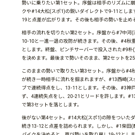
勢いに乗りたい第1セット。序盤は相手のリズムに崩さ
クや#14大松(スポ1)の鋭いダイレクトで9-11と
19と点差が広がります。その後も相手の勢いを止める
相手の流れを切りたい第2セット。序盤から#7中河
10-10と一進一退の攻防が続きます。その後、#4秋
とします。終盤、ピンチサーバーで投入された#9朴(
を決めます。最後まで勢いそのまま、第2セットを25
このままの勢いで取りたい第3セット。序盤から#4秋
が続き一時相手に流れを掴まれますが、#13西崎(スポ
ブで連続得点をし、13-11とします。その後、#3
ず、4連続失点をし、20-21とリードを許します。#1
で第3セットを落とします。
後がない第4セット。#14大松(スポ1)の隙をつい
続き13-12と点差を詰められます。しかし、#1柴田
パイクを決めると、再び勢いを取り戻し19-12とし