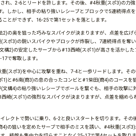
れ、2-6とリードを許します。その後、#4秋重(スポ3)の力
します。しかし、相手の粘り強いレシーブとブロックで5連続得点を許
ことができず、16-25で第1セットを落とします。
(法2)の奥を狙った巧みなスパイクが決まりますが、点差を広げ
重(スポ3)の鋭いスパイクやブロックが炸裂し、7連続得点を奪い、
文構2)の安定したサーブから#13西崎(スポ1)が高さを活かし
-17で奪取します。
重(スポ3)を中心に攻撃を重ね、7-4と一歩リードします。そ
1)と#6南(商3)の息の合ったコンビと#1柴田(商4)のコースを
神戸(文構4)の粘り強いレシーブでボールを繋ぐも、相手の攻撃に
3西崎(スポ1)の強烈なスパイクが決まりますが、点差を縮められず
たダイレクトで勢いに乗り、6-2と良いスタートを切ります。その
(商4)の狙いを定めたサーブで相手のミスを誘い、#4秋重(スポ3
ます。終盤も集中力を切らすことなく25-17で第4セットを取り