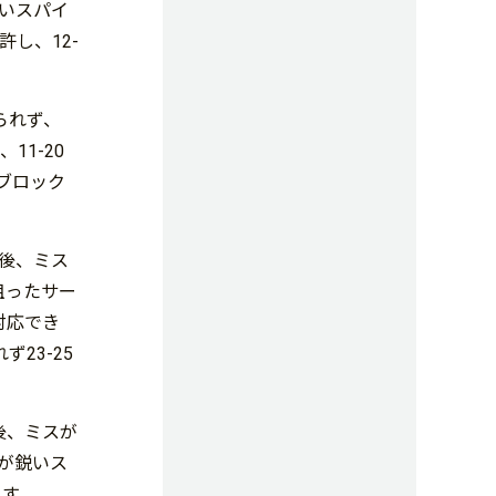
強いスパイ
し、12-
られず、
11-20
たブロック
の後、ミス
狙ったサー
対応でき
23-25
後、ミスが
)が鋭いス
ます。