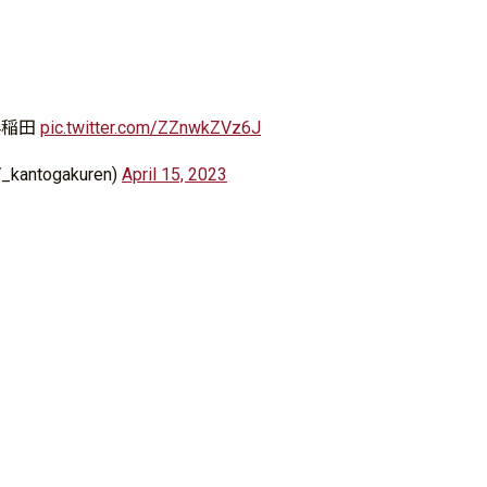
２早稲田
pic.twitter.com/ZZnwkZVz6J
togakuren)
April 15, 2023