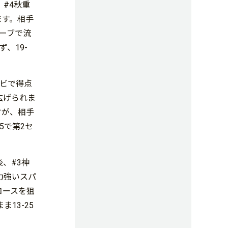
、#4秋重
ます。相手
ーブで流
、19-
ンビで得点
広げられま
すが、相手
5で第2セ
、#3神
が力強いスパ
コースを狙
13-25