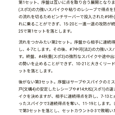
第1セット、序盤は互いに点を取り合う展開となります
(スポ3)の力強いスパイクや粘りのレシーブで得点を
の流れを切るためピンチサーバーで投入された#9朴
れに乗ることができず、15-20と一進一退の攻防が
25で第1セットを落とします。
流れをつかみたい第2セット。序盤から相手に連続得点
し、4-7とします。その後、#7中河(法2)の力強い
す。終盤、#4秋重(スポ3)の強烈なスパイクや途中
の勢いを止めることができず、10-21と大きくリー
ットを落とします。
後がない第3セット。序盤はサーブやスパイクのミス
戸(文構4)の安定したレシーブや#14大松(スポ1)
イクを決めますが、相手に連続得点を許し、7-13と点
ったスパイクで3連続得点を奪い、11-19とします
で第3セットを落とし、セットカウント0-3で敗戦い