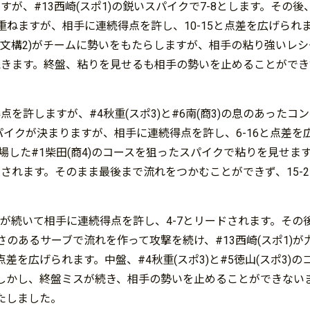
が、#13西崎(スポ1)の鋭いスパイクで7-8とします。その後
重ねますが、相手に連続得点を許し、10-15と点差を広げられ
(文構2)がチームに勢いをもたらしますが、相手の粘り強いレシ
続きます。終盤、粘りを見せるも相手の勢いを止めることができず
を許しますが、#4秋重(スポ3)と#6南(商3)の息のあったコ
スパイクが決まりますが、相手に連続得点を許し、6-16と点差を
出場した#1柴田(商4)のコースを狙ったスパイクで粘りを見せま
ドされます。そのまま最後まで流れをつかむことができず、15-2
が続いて相手に連続得点を許し、4-7とリードされます。その後
の速さのあるサーブで流れを作って攻撃を続け、#13西崎(スポ1)
差を広げられます。中盤、#4秋重(スポ3)と#5徳山(スポ3)の
。しかし、終盤ミスが続き、相手の勢いを止めることができないまま
たしました。