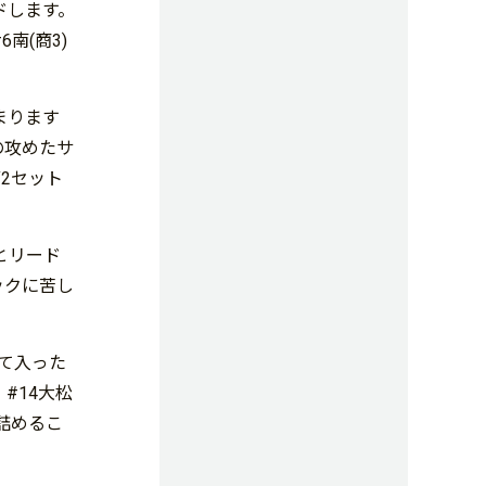
ドします。
南(商3)
まります
の攻めたサ
2セット
とリード
ックに苦し
って入った
#14大松
を詰めるこ