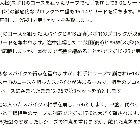
大松(スポ1)のコースを狙ったサーブで相手を崩して3-0とリー
ポ3)の徹底的なブロックで中盤も16-14とリードを保ちます。#6
圧倒し、25-21で第1セットを先取します。
)のコースを狙ったスパイクと#13西崎(スポ1)のブロックが決
ードを奪われます。途中出場した#1柴田(商4)と#8林(スポ2)
応戦しますが、最後まで点差を縮めることができず15-25で第
強烈なスパイクで得点を重ねますが、相手にサーブで崩され6-14
崎(スポ1)のコースを狙ったスパイクが決まる一方で、相手のブロ
ペースに呑まれたまま12-25で第3セットを落とします。
の力の入ったスパイクで相手を崩し、6-6とします。中盤、代わ
トと同様相手のサーブに対応できずに17-8と大きく離されます。
11山﨑(社2)の安定したレシーブで得点を重ねますが、離れた点差