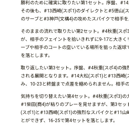
勝利のために確実に取りたい第1セット。序盤、#14
その後も、#13西崎(スポ1)のダイレクトと#5徳山(ス
のサーブと#3神戸(文構4)の攻めたスパイクで相手を
そのままの流れで取りたい第2セット。#4秋重(スポ3
が、相手のフェイントを拾いきれずに9-17と大きくリ
ーブや相手のコートの空いている場所を狙った返球で
を落とします。
取り返したい第3セット。序盤、#4秋重(スポ4)の
される展開となります。#14大松(スポ1)と#13西
み、10-23と終盤まで点差を縮められません。相手の
気持ちを切り替えたい第4セット。#4秋重(スポ3)
#1柴田(商4)が粘りのプレーを見せますが、第3セッ
(スポ1)と#13西崎(スポ1)の強烈なスパイクと#
とができず、16-25で第4セットを落とします。