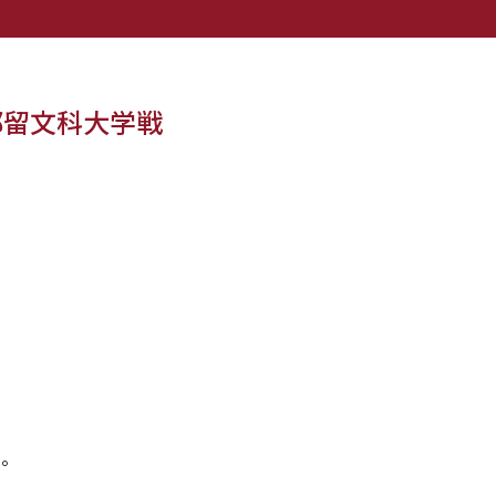
 都留文科大学戦
た。