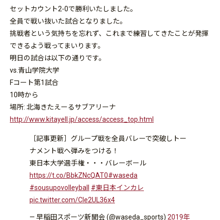
セットカウント2-0で勝利いたしました。
全員で戦い抜いた試合となりました。
挑戦者という気持ちを忘れず、
これまで練習してきたことが発揮
できるよう戦ってまいります。
明日の試合は以下の通りです。
vs.青山学院大学
Fコート第1試合
10時から
場所: 北海きたえーるサブアリーナ
http://www.kitayell.jp/access/
access_top.html
［記事更新］グループ戦を全員バレーで突破しトー
ナメント戦へ弾みをつける！
東日本大学選手権・・・バレーボール
https://t.co/BbkZNcQAT0
#waseda
#sousupovolleyball
#東日本インカレ
pic.twitter.com/Cle2UL36x4
— 早稲田スポーツ新聞会 (@waseda_sports)
2019年