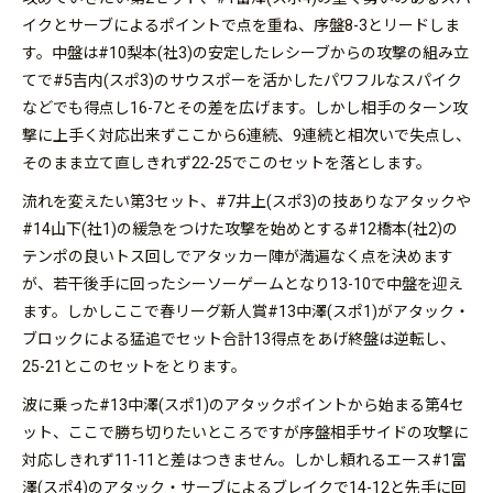
イクとサーブによるポイントで点を重ね、序盤8-3とリードしま
す。中盤は#10梨本(社3)の安定したレシーブからの攻撃の組み立
てで#5吉内(スポ3)のサウスポーを活かしたパワフルなスパイク
などでも得点し16-7とその差を広げます。しかし相手のターン攻
撃に上手く対応出来ずここから6連続、9連続と相次いで失点し、
そのまま立て直しきれず22-25でこのセットを落とします。
流れを変えたい第3セット、#7井上(スポ3)の技ありなアタックや
#14山下(社1)の緩急をつけた攻撃を始めとする#12橋本(社2)の
テンポの良いトス回しでアタッカー陣が満遍なく点を決めます
が、若干後手に回ったシーソーゲームとなり13-10で中盤を迎え
ます。しかしここで春リーグ新人賞#13中澤(スポ1)がアタック・
ブロックによる猛追でセット合計13得点をあげ終盤は逆転し、
25-21とこのセットをとります。
波に乗った#13中澤(スポ1)のアタックポイントから始まる第4セ
ット、ここで勝ち切りたいところですが序盤相手サイドの攻撃に
対応しきれず11-11と差はつきません。しかし頼れるエース#1富
澤(スポ4)のアタック・サーブによるブレイクで14-12と先手に回