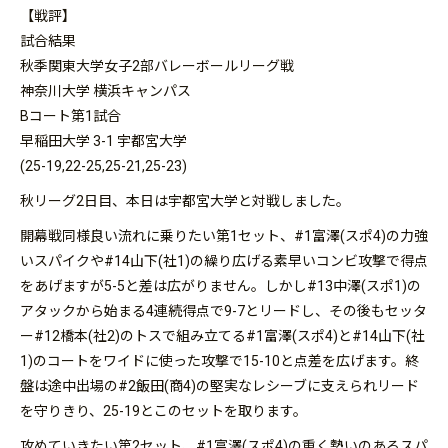
【戦評】
試合結果
秋季関東大学女子2部バレーボールリーグ戦
神奈川大学 横浜キャンパス
Bコート第1試合
早稲田大学 3-1 宇都宮大学
(25-19,22-25,25-21,25-23)
秋リーグ2日目、本日は宇都宮大学と対戦しました。
開幕戦同様良い流れに乗りたい第1セット、#1富澤(スポ4)の力強
いスパイクや#14山下(社1)の繰り広げる素早いコンビ攻撃で得点
をあげますが5-5と差は広がりません。しかし#13中澤(スポ1)の
アタックから始まる4連続得点で9-7とリードし、その後もセッタ
ー#12橋本(社2)のトスで組み立てる#1富澤(スポ4)と#14山下(社
1)のコートをワイドに使った攻撃で15-10と点差を広げます。終
盤は途中出場の#2飯田(商4)の堅実なレシーブに支えられリード
を守りきり、25-19とこのセットを取ります。
攻めていきたい第2セット、#1富澤(スポ4)の重く勢いのあるスパ