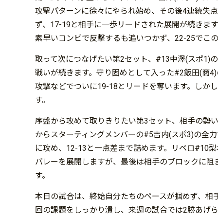
攻撃パターンに徐々にやられ始め、その後4連続失
ず、17-19と相手に一歩リードされた展開が続きます。
素早いコンビで反撃するも追いつかず、22-25でこ
取って次につなげたい第2セット、#13中澤(スポ
戦いが続きます。守り固めとして入った#2飯田(商4
攻撃などでついに19-18とリードを奪います。しか
す。
序盤から攻めて取りきりたい第3セット、相手の勢
からスターティングメンバーの#5吉内(スポ3)の全
に攻め、12-13と一点差まで詰めます。リベロ#1
バレーを展開しますが、最後は相手のブロックに阻まれ
す。
本日の試合は、終始自分たちのペースが掴めず、相
回の課題をしっかり潰し、来週の試合では2勝あげ