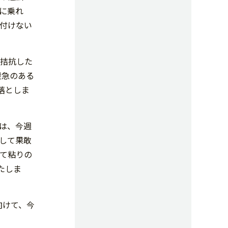
に乗れ
せ付けない
で拮抗した
緩急のある
落としま
は、今週
として果敢
って粘りの
たしま
向けて、今