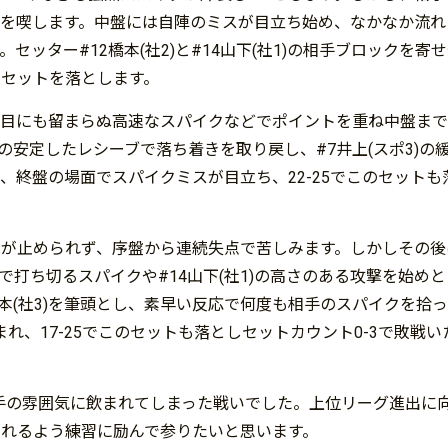
点を喫します。中盤には自陣のミスが目立ち始め、なかなか流れ
セッター#12橋本(社2)と#14山下(社1)の相手ブロックを寄
のセットを落とします。
1)の目にも留まらぬ高速なスパイクなどでポイントを重ね中盤ま
)の安定したレシーブで落ち着きを取り戻し、#7井上(スポ3)の
し、終盤の場面でスパイクミスが目立ち、22-25でこのセットも
いが止められず、序盤から連続失点で苦しみます。しかしその後
力で打ち切るスパイクや#14山下(社1)の高さのある攻撃を始め
0梨本(社3)を筆頭とし、素早い反応で何度も相手のスパイクを拾
、17-25でこのセットも落としセットカウント0-3で敗戦い
手の雰囲気に飲まれてしまった戦いでした。上位リーグ進出に
られるよう練習に励んで参りたいと思います。