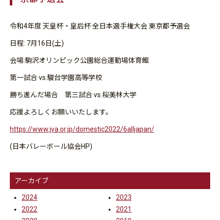
令和4年度 天皇杯・皇后杯 全日本選手権大会 東京都予選会
日程: 7月16日(土)
会場:駒沢オリンピック公園総合運動場体育館
第一試合 vs.駿台学園高等学校
勝ち進んだ場合 第三試合 vs.桜美林大学
応援よろしくお願いいたします。
https://www.jva.or.jp/domestic2022/6alljapan/
(日本バレーボール協会HP)
アーカイブ
2024
2023
2022
2021