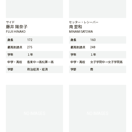
サイド
セッター・レシーバー
藤井 陽奈子
南 里和
FUJII HINAKO
MINAMI SATOWA
身長
172
身長
160
最高到達点
275
最高到達点
248
学年
１年
学年
１年
中学・高校
香東中→高松第一高
中学・高校
女子学院中→女子学院高
学部
政治経済・経済
学部
商
NO IMAGES
NO IMAGES