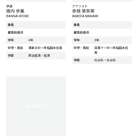
学連
アナリスト
坂内 歩美
赤枝 茉奈実
BANNAI AYUMI
AKAEDA MANAMI
身長
身長
最高到達点
最高到達点
学年
4年
学年
3年
中学・高校
鴻巣北中→早稲田本庄高
中学・高校
目黒十一中→早稲田本庄
高
学部
政治経済・経済
学部
社会科・社会科
NO IMAGES