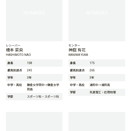
NO IMAGES
NO IMAGES
レシーバー
センター
橋本 菜央
神庭 有花
HASHIMOTO NAO
KANIWA YUKA
身長
158
身長
175
最高到達点
245
最高到達点
265
学年
3年
学年
3年
中学・高校
鎌倉女学院中→鎌倉女学
中学・高校
浦和中→浦和高
院高
学部
先進理工・応用物理
学部
スポーツ科・スポーツ科