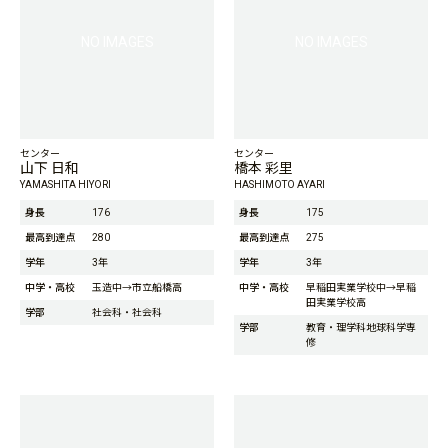
NO IMAGES
NO IMAGES
センター
センター
山下 日和
橋本 彩里
YAMASHITA HIYORI
HASHIMOTO AYARI
身長
176
身長
175
最高到達点
280
最高到達点
275
学年
3年
学年
3年
中学・高校
玉造中→市立船橋高
中学・高校
早稲田実業学校中→早稲
田実業学校高
学部
社会科・社会科
学部
教育・理学科地球科学専
修