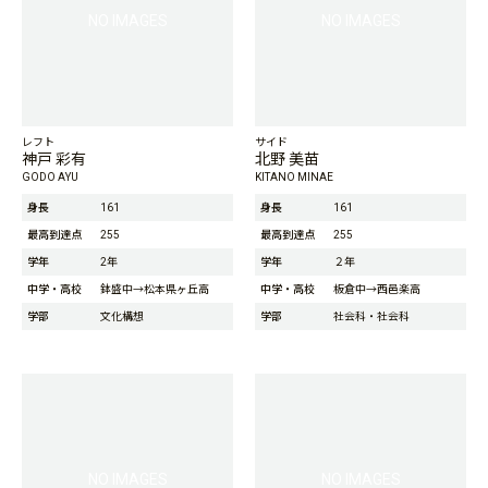
NO IMAGES
NO IMAGES
レフト
サイド
神戸 彩有
北野 美苗
GODO AYU
KITANO MINAE
身長
161
身長
161
最高到達点
255
最高到達点
255
学年
2年
学年
２年
中学・高校
鉢盛中→松本県ヶ丘高
中学・高校
板倉中→西邑楽高
学部
文化構想
学部
社会科・社会科
NO IMAGES
NO IMAGES