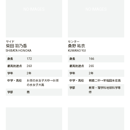
NO IMAGES
NO IMAGES
サイド
センター
柴田 羽乃香
桑野 祐衣
SHIBATA HONOKA
KUWANO YUI
身長
172
身長
166
最高到達点
263
最高到達点
265
学年
2年
学年
2年
中学・高校
お茶の水女子大中→お茶
中学・高校
朝霞二中→早稲田本庄高
の水女子大高
学部
教育・理学科地球科学専
学部
商
修