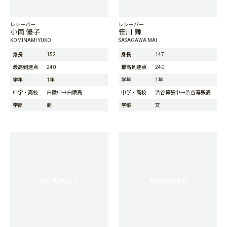
レシーバー
レシーバー
小南 優子
笹川 舞
KOMINAMI YUKO
SASAGAWA MAI
身長
152
身長
147
最高到達点
240
最高到達点
240
学年
1年
学年
1年
中学・高校
白陵中→白陵高
中学・高校
渋谷幕張中→渋谷幕張高
学部
商
学部
文
NO IMAGES
NO IMAGES