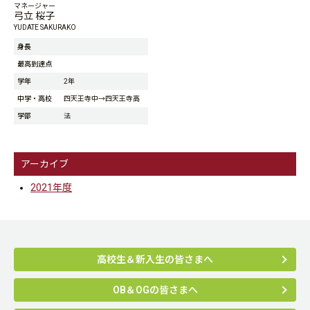
マネージャー
弓立 桜子
YUDATE SAKURAKO
身長
最高到達点
学年
2年
中学・高校
四天王寺中→四天王寺高
学部
法
アーカイブ
2021年度
高校生＆新入生の皆さまへ
OB＆OGの皆さまへ