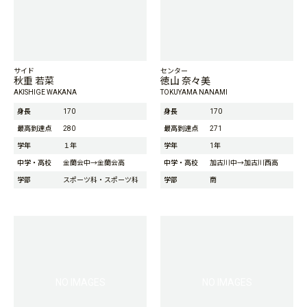
サイド
センター
秋重 若菜
徳山 奈々美
AKISHIGE WAKANA
TOKUYAMA NANAMI
身長
170
身長
170
最高到達点
280
最高到達点
271
学年
１年
学年
1年
中学・高校
金蘭会中→金蘭会高
中学・高校
加古川中→加古川西高
学部
スポーツ科・スポーツ科
学部
商
NO IMAGES
NO IMAGES