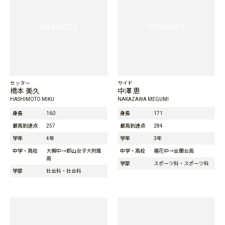
NO IMAGES
NO IMAGES
セッター
サイド
橋本 美久
中澤 恵
HASHIMOTO MIKU
NAKAZAWA MEGUMI
身長
160
身長
171
最高到達点
257
最高到達点
284
学年
4年
学年
3年
中学・高校
大槻中→郡山女子大附属
中学・高校
裾花中→金蘭会高
高
学部
スポーツ科・スポーツ科
学部
社会科・社会科